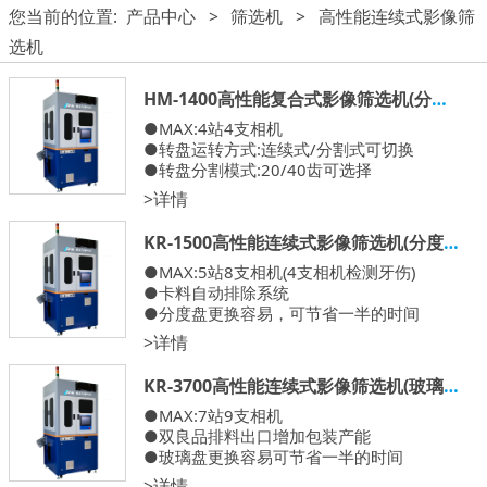
您当前的位置:
产品中心
>
筛选机
>
高性能连续式影像筛
选机
HM-1400高性能复合式影像筛选机(分度盘）
●MAX:4站4支相机
●转盘运转方式:连续式/分割式可切换
●转盘分割模式:20/40齿可选择
●可在同站检测牙伤，弯曲，以及针深
>详情
KR-1500高性能连续式影像筛选机(分度盘）
●MAX:5站8支相机(4支相机检测牙伤)
●卡料自动排除系统
●分度盘更换容易，可节省一半的时间
●高效能机台，最高速度每分钟可达2000支
>详情
●智慧监控守卫系统(空压元件，感测器，相
机，IPC)
KR-3700高性能连续式影像筛选机(玻璃盘）
●MAX:7站9支相机
●双良品排料出口增加包装产能
●玻璃盘更换容易可节省一半的时间
●PCB控制-节省空间，查修方便
>详情