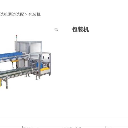
机
选机週边选配
>
包装机
包装机