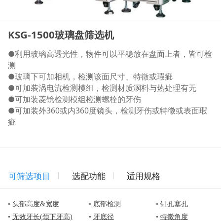
KSG-1500玻璃盘筛选机
●利用玻璃高透光性，物件可以平稳放在盘面上者，皆可检
测
●玻璃下可加相机，检测该面尺寸、特徵或瑕疵
●可加装涡电流检测模组，检测材质溷料与热处理有无
●可加装菱镜检测模组检测螺栓的牙伤
●可加装外360或内360度镜头，检测牙伤或特徵或表面瑕
疵
可筛选项目
选配功能
适用规格
•
头部高度&宽度
• 底部检测
•
针孔塞孔
•
无效牙长(颈下牙高)
•
牙底径
•
特徵角度