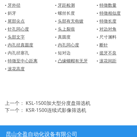
•
牙外径
•
牙距检测
•
特徵数量
• 斜牙
• 螺丝长度
•
特徵相似度
•
尾部尖点
•
头部有无电镀
•
特徵长度
•
针孔同心度
•
头上裂痕
•
对边对角
•
头部文字
• 真圆度
• 尺寸溷料
•
内孔径真圆度
•
内孔同心度
•
断针
• 内孔径塞孔
• 短对边
•
搓牙不良
•
特徵至中心距离
•
凸缘螺帽有无牙
•
滚花间距
•
滚花高度
上一个：
KSL-1500加大型分度盘筛选机
下一个：
KSR-1500连续式影像筛选机
昆山全盈自动化设备有限公司